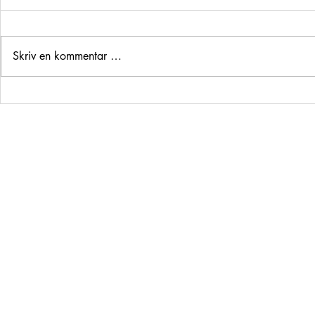
Skriv en kommentar …
Fuglelivet på Lista – naturens
Den komplette
store eventyr
hytteferie på 
© 2035 by Urban Ar