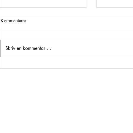
Kommentarer
Skriv en kommentar …
Fuglelivet på Lista – naturens
Leie hytta No
store eventyr
Farsund
© 2035 by Urban Ar